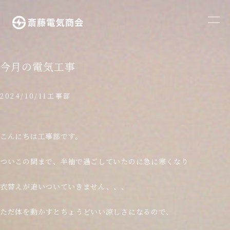
メ
ニ
ュ
ー
今月の電気工事
を
開
2024/10/11
工事部
く
こんにちは工事部です。
ついこの間まで、半袖で過ごしていたのに急に寒くなり
衣替えが追いついていきません、、、
ただ体を動かすとちょうどいい涼しさになるので、