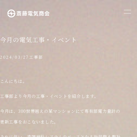
メ
ニ
ュ
ー
今月の電気工事・イベント
を
開
2024/03/27
工事部
く
こんにちは。
工事部より今月の工事・イベントを紹介します。
今月は、300世帯越えの某マンションにて専有部電力量計の
更新工事をおこないました。
それに伴い、遠隔検針システムのベースとなる計装盤も弊社