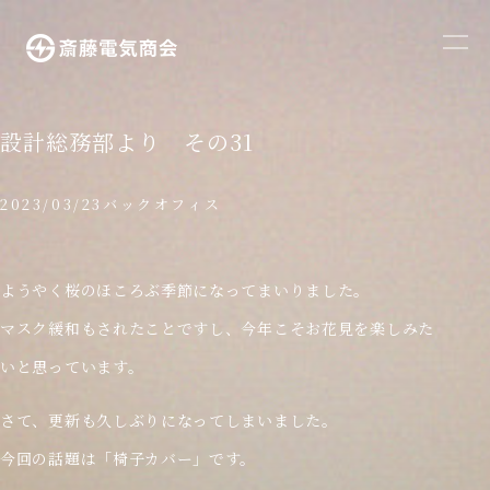
メ
ニ
ュ
ー
設計総務部より その31
を
開
2023/03/23
バックオフィス
く
ようやく桜のほころぶ季節になってまいりました。
マスク緩和もされたことですし、今年こそお花見を楽しみた
いと思っています。
さて、更新も久しぶりになってしまいました。
今回の話題は「椅子カバー」です。