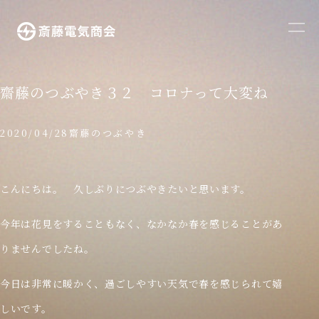
メ
ニ
ュ
ー
齋藤のつぶやき３２ コロナって大変ね
を
開
2020/04/28
齋藤のつぶやき
く
こんにちは。 久しぶりにつぶやきたいと思います。
今年は花見をすることもなく、なかなか春を感じることがあ
りませんでしたね。
今日は非常に暖かく、過ごしやすい天気で春を感じられて嬉
しいです。