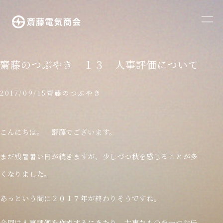
メ
ニ
ュ
ー
齋藤のつぶやき １３ 人事評価について
を
開
2017/09/15
齋藤のつぶやき
く
こんにちは。 齋藤でございます。
まだ残暑暑い日が続きますが、少しづつ秋を感じることが多
くなりました。
あっという間に２０１７年が終わりそうですね。
今回は人事評価を作成するにあたり、大事なものを一つお伝